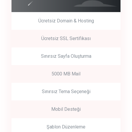
Ücretsiz Domain & Hosting
Get Started
Ücretsiz SSL Sertifikası
Start by trying our service for 30 days free trial no credit card
required.
Sınırsız Sayfa Oluşturma
5000 MB Mail
Sınırsız Tema Seçeneği
Mobil Desteği
Şablon Düzenleme