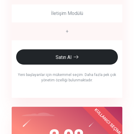
İletişim Modülü
+
Satın Al
Yeni başlayanlar için mükemmel seçim. Daha fazla pek çok
yönetim özelliği bulunmaktadır.
crm auto cync
KULLANICI SEÇİMİ
Best Choice
click to call back