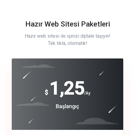
Hazır Web Sitesi Paketleri
Hazır web sitesi ile işinizi dijitale taşıyın!
Tek tıkla, otomatik!
Free
1,25
$
/Ay
Basic
Başlangıç