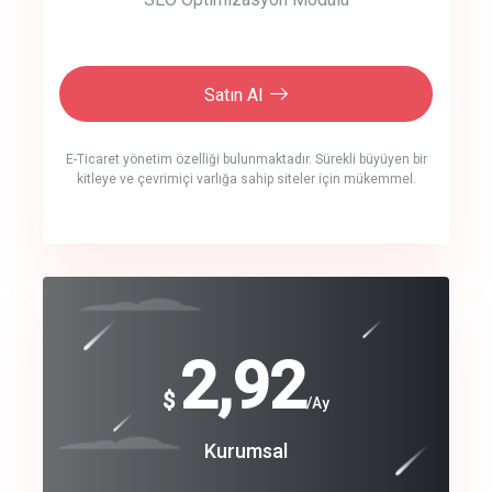
Satın Al
E-Ticaret yönetim özelliği bulunmaktadır. Sürekli büyüyen bir
kitleye ve çevrimiçi varlığa sahip siteler için mükemmel.
crm auto cync
click to call back
240
2,92
$
$
/year
/Ay
track energy costs
Coroprate
Kurumsal
predictive dialing