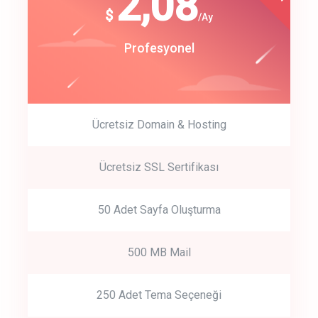
180
2,08
$
$
/year
/Ay
track energy costs
Start Up
Profesyonel
predictive dialing
Ücretsiz Domain & Hosting
Get Started
Ücretsiz SSL Sertifikası
Start by trying our service for 30 days free trial no credit card
required.
50 Adet Sayfa Oluşturma
500 MB Mail
250 Adet Tema Seçeneği